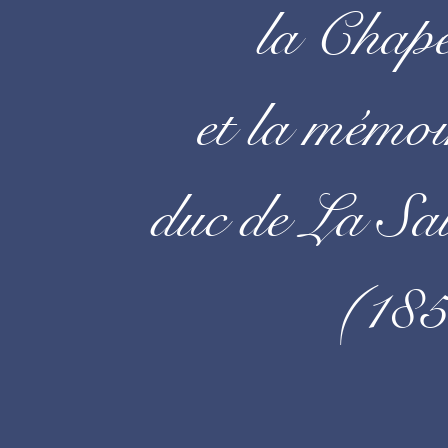
la Chap
et la mémoi
duc de La Sa
(185